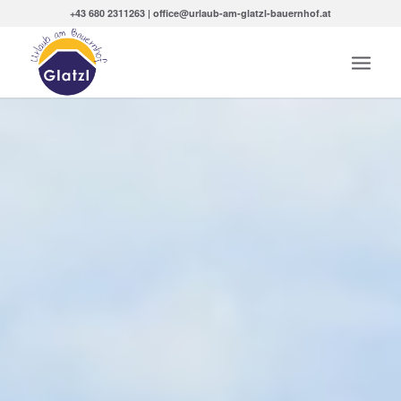
+43 680 2311263 | office@urlaub-am-glatzl-bauernhof.at